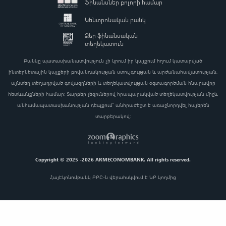
Ֆինանսներ բոլորի համար
Visa
Կենտրոնական բանկ
Ձեր ֆինանսական
տեղեկատուն
Բանկը պատասխանատվություն չի կրում իր կայքում հղում կատարված
ինտերնետային կայքերի բովանդակության ստույգության և արժանահավատության,
այնտեղ տեղադրված գովազդների և տեղեկատվության օգտագործման հնարավոր
հետևանքների համար: Տարբեր լեզուներով հրապարակված տեղեկատվության միջև
անհամապատասխանության դեպքում` անհրաժեշտ է առաջնորդվել հայերեն
տարբերակով:
MasterCard
Copyright © 2025 -2026 ARMECONOMBANK. All rights reserved.
Հայէկոնոմբանկ ԲԲԸ-ն վերահսկվում է ԿԲ կողմից