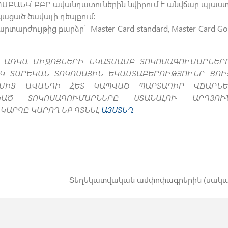
ՈՄԲԱՆԿ՚ ԲԲԸ ավանդատուներին նվիրում է անվճար պլաստ
կացած ծավալի դեպքում:
արժույթից բարձր` Master Card standard, Master Card Go
Մ ԱՌԿԱ ՄԻՋՈՑՆԵՐԻ ՆԿԱՏՄԱՄԲ ՏՈԿՈՍԱԳՈՒՄԱՐՆԵՐ
ՍԿ ՏԱՐԵԿԱՆ ՏՈԿՈՍԱՅԻՆ ԵԿԱՄՏԱԲԵՐՈՒԹՅՈՒՆԸ ՑՈՒՅ
ՄԻՑ ԱՎԱՆԴԻ ՀԵՏ ԿԱՊՎԱԾ ՊԱՐՏԱԴԻՐ ՎՃԱՐՆԵ
ԿԱԾ ՏՈԿՈՍԱԳՈՒՄԱՐՆԵՐԸ ՍՏԱՆԱԼՈՒ ԱՐԴՅՈՒ
ԿԱՐԳԸ ԿԱՐՈՂ ԵՔ ԳՏՆԵԼ
ԱՅՍՏԵՂ
Տեղեկատվական ամփոփագրերին (սակագ