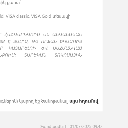
իկ քարտ`
ld, VISA classic, VISA Gold տեսակի
Ը ՀԱՇՎԱՐԿՎՈՒՄ ԵՆ ԱՆՎԱՆԱԿԱՆ
Ց Է ՏԱԼԻՍ, ԹԵ ՈՐՔԱՆ ԵԿԱՄՈՒՏ
Ր ԿԱՏԱՐԵԼՈՒ ԵՎ ՍԱՀՄԱՆՎԱԾ
ՆՔՈՒՄ: ՏԱՐԵԿԱՆ ՏՈԿՈՍԱՅԻՆ
ներին) կարող եք ծանոթանալ
այս հղումով
Թարմացվել է` 01/07/2025 09:42