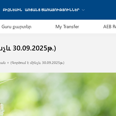
ԲԻԶՆԵՍԻՆ
ԱՌՑԱՆՑ ԾԱՌԱՅՈՒԹՅՈՒՆՆԵՐ
Guru քարտեր
My Transfer
AEB R
չև 30.09.2025թ.)
ն + (Գործում է մինչև 30.09.2025թ.)