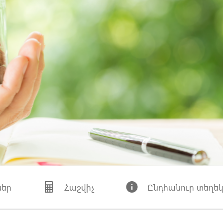
եր
Հաշվիչ
Ընդհանուր տեղեկ