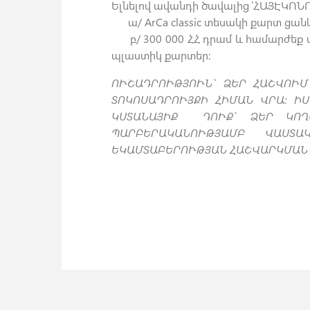
Ելնելով ավանդի ծավալից ՙՀԱՅԷԿՈՆ
ա/ ArCa classic տեսակի քարտ ցան
բ/ 300 000 ՀՀ դրամ և համարժեք արտ
պլաստիկ քարտեր:
ՈՒՇԱԴՐՈՒԹՅՈՒՆ` ՁԵՐ ՀԱՇՎՈՒ
ՏՈԿՈՍԱԴՐՈՒՅՔԻ ՀԻՄԱՆ ՎՐԱ: Ի
ԿՍՏԱՆԱՅԻՔ ԴՈՒՔ` ՁԵՐ ԿՈՂ
ՊԱՐԲԵՐԱԿԱՆՈՒԹՅԱՄԲ ՎԱՍՏԱ
ԵԿԱՄՏԱԲԵՐՈՒԹՅԱՆ ՀԱՇՎԱՐԿՄԱՆ 