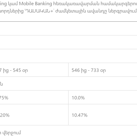
nking կամ Mobile Banking հեռակառավարման համակարգերով
դներից ՙԴԱՍԱԿԱՆ+՚ ժամկետային ավանդը ներգրավում է
7 ից - 545 օր
546 ից - 733 օր
ն
75%
10.0%
.20%
10.47%
 վերջում