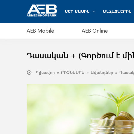
ՄԵՐ ՄԱՍԻՆ
ԱՆՀԱՏՆԵՐԻՆ
AEB Mobile
AEB Online
Դասական + (Գործում է մին
Գլխավոր
ԲԻԶՆԵՍԻՆ
Ավանդներ
Դասակա